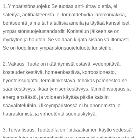
1. Ympäristönsuojelu: Se tuottaa anti-ultraviolettia, ei
säteilyä, antibakteerista, ei formaldehydiä, ammoniakkia,
bentseeniä ja muita haitallisia aineita ja täyttää kansalliset
ympäristönsuojelustandardit. Koristelun jälkeen se on
myrkytön ja hajuton. Se voidaan kirjata sisään välittömästi.
Se on todellinen ympäristönsuojelutuote turisteille.
2. Vakaus: Tuote on ikääntymistä estävä, vedenpitävä,
kosteudenkestävä, homeenkestävä, korroosionesto,
hyönteissuojattu, termiitinkestävä, tehokas palonestoaine,
säänkestävyys, ikääntymisenkestävyys, lämmönsuojaus ja
energiansäästö, ja voidaan käyttää pitkäaikaisiin
säävaihteluihin. Ulkoympäristössä ei huononemista, ei
haurastumista ja virheetöntä suorituskykyä.
3. Turvallisuus: Tuotteella on "pitkäaikainen käyttö vedessä",