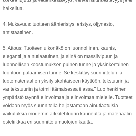
korkea lujuus ja vedenkestävyys, vahva iskunkestävyys ja ei
halkeilua.
4. Mukavuus: tuotteen äänieristys, eristys, öljynesto,
antistaattinen.
5. Aitous: Tuotteen ulkonäkö on luonnollinen, kaunis,
elegantti ja ainutlaatuinen, ja siinä on massiivipuun ja
luonnollisen koostumuksen puinen tunne ja yksinkertainen
luontoon palaamisen tunne. Se keskittyy suunnittelun ja
tuotemateriaalien yksityiskohtaiseen käyttöön, tekstuurin ja
väritekstuuriin ja toimii itämaisessa tilassa." Luo henkinen
ympäristö täynnä elinvoimaa ja elinvoimaa mielelle. Tuotteet
voidaan myös suunnitella heijastamaan ainutlaatuisia
vaikutuksia modernin arkkitehtuurin kauneutta ja materiaalin
estetiikkaa eri suunnittelumuotojen kautta.