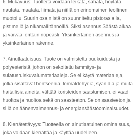
6. Mukavuus: Tuotteita voidaan leikata, sahata, höylätä,
naulata, maalata, liimata ja niillä on erinomainen teollinen
muotoilu. Suurin osa niistä on suunniteltu pistorasialla,
pistimellä ja nikamaliitännöillä. Siksi asennus Säästä aikaa
ja vaivaa, erittäin nopeasti. Yksinkertainen asennus ja
yksinkertainen rakenne.
7. Ainutlaatuisuus: Tuote on valmistettu puukuidusta ja
polyesteristä, johon on sekoitettu lämmitys- ja
sulatusruiskuvalumateriaaleja. Se ei käytä materiaaleja,
jotka sisältävät bentseeniä, formaldehydiä, syanidia ja muita
haitallisia aineita, välttää koristeiden saastumisen, ei vaadi
huoltoa ja huoltoa sekä on saasteeton. Se on saasteeton ja
sillä on äänenvaimennus- ja energiansäästöominaisuudet.
8. Kierrätettävyys: Tuotteella on ainutlaatuinen ominaisuus,
joka voidaan kierrättää ja käyttää uudelleen.