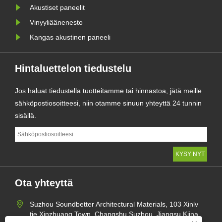
Akustiset paneelit
Vinyyliäänenesto
Kangas akustinen paneeli
Hintaluettelon tiedustelu
Jos haluat tiedustella tuotteitamme tai hinnastoa, jätä meille
sähköpostiosoitteesi, niin otamme sinuun yhteyttä 24 tunnin
sisällä.
Ota yhteyttä
Suzhou Soundbetter Architectural Materials, 103 Xinlv
tie Xinzhuang Town, Changshu Suzhou, Jiangsu Kiina