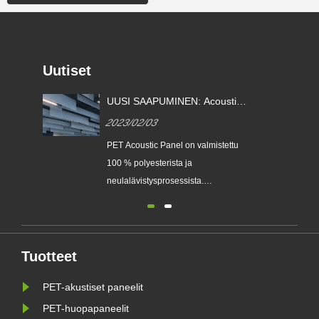
Uutiset
UUSI SAAPUMINEN: Acoustic
Kymmenen äänt
Buffles & Clouds
paneelien etua.
2023/02/03
2021/09/09
PET Acoustic Panel on valmistettu
Ympäristönsuojelu:
100 % polyesterista ja
ultraviolettisäteily
neulalävistysprosessista.
säteilytöntä, antiba
Tuotantoprosessi on täysin fyysinen
formaldehydiä, am
ja ympäristöystävällinen, ei jätevettä,
bentseeniä ja muita
päästöjä, jätettä, ei liimaa, akustisen
paneelin huokoinen luonne tekee
Tuotteet
siitä ääntä absorboivan ja lämpöä
PET-akustiset paneelit
eristävän. Soundbetter toimittaa
ma......
PET-huopapaneelit