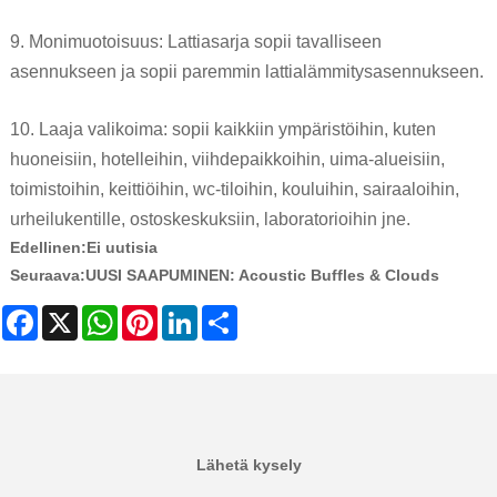
9. Monimuotoisuus: Lattiasarja sopii tavalliseen
asennukseen ja sopii paremmin lattialämmitysasennukseen.
10. Laaja valikoima: sopii kaikkiin ympäristöihin, kuten
huoneisiin, hotelleihin, viihdepaikkoihin, uima-alueisiin,
toimistoihin, keittiöihin, wc-tiloihin, kouluihin, sairaaloihin,
urheilukentille, ostoskeskuksiin, laboratorioihin jne.
Edellinen:
Ei uutisia
Seuraava:
UUSI SAAPUMINEN: Acoustic Buffles & Clouds
Facebook
X
WhatsApp
Pinterest
LinkedIn
Share
Lähetä kysely