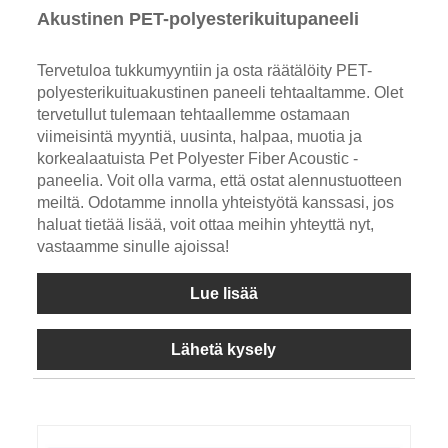
Akustinen PET-polyesterikuitupaneeli
Tervetuloa tukkumyyntiin ja osta räätälöity PET-
polyesterikuituakustinen paneeli tehtaaltamme. Olet
tervetullut tulemaan tehtaallemme ostamaan
viimeisintä myyntiä, uusinta, halpaa, muotia ja
korkealaatuista Pet Polyester Fiber Acoustic -
paneelia. Voit olla varma, että ostat alennustuotteen
meiltä. Odotamme innolla yhteistyötä kanssasi, jos
haluat tietää lisää, voit ottaa meihin yhteyttä nyt,
vastaamme sinulle ajoissa!
Lue lisää
Lähetä kysely