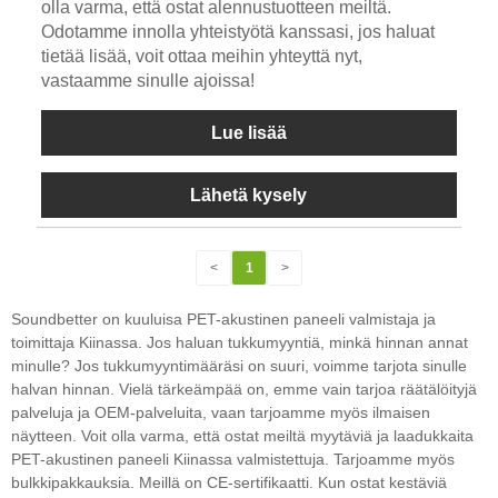
olla varma, että ostat alennustuotteen meiltä.
Odotamme innolla yhteistyötä kanssasi, jos haluat
tietää lisää, voit ottaa meihin yhteyttä nyt,
vastaamme sinulle ajoissa!
Lue lisää
Lähetä kysely
<
1
>
Soundbetter on kuuluisa PET-akustinen paneeli valmistaja ja
toimittaja Kiinassa. Jos haluan tukkumyyntiä, minkä hinnan annat
minulle? Jos tukkumyyntimääräsi on suuri, voimme tarjota sinulle
halvan hinnan. Vielä tärkeämpää on, emme vain tarjoa räätälöityjä
palveluja ja OEM-palveluita, vaan tarjoamme myös ilmaisen
näytteen. Voit olla varma, että ostat meiltä myytäviä ja laadukkaita
PET-akustinen paneeli Kiinassa valmistettuja. Tarjoamme myös
bulkkipakkauksia. Meillä on CE-sertifikaatti. Kun ostat kestäviä