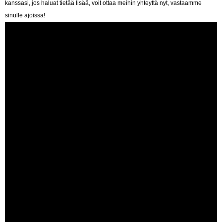
kanssasi, jos haluat tietää lisää, voit ottaa meihin yhteyttä nyt, vastaamme
sinulle ajoissa!