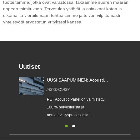
tuotteitamme, jotka ovat varastossa, takaamme suuren määrän
nopean toimituksen. Tervetuloa ystävät ja asiakkaat kotoa ja
ulkomailta vierailemaan tehtaallamme ja toivon vilpittömästi
yhteistyötä arvostetun yrityksesi kanssa.
Uutiset
ien
UUSI SAAPUMINEN: Acoustic
Buffles & Clouds
2023/02/03
PET Acoustic Panel on valmistettu
100 % polyesterista ja
neulalävistysprosessista.
Tuotantoprosessi on täysin fyysinen
ja ympäristöystävällinen, ei jätevettä,
päästöjä, jätettä, ei liimaa, akustisen