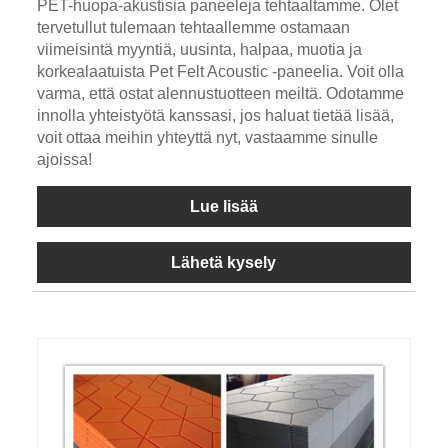
PET-huopa-akustisia paneeleja tehtaaltamme. Olet
tervetullut tulemaan tehtaallemme ostamaan
viimeisintä myyntiä, uusinta, halpaa, muotia ja
korkealaatuista Pet Felt Acoustic -paneelia. Voit olla
varma, että ostat alennustuotteen meiltä. Odotamme
innolla yhteistyötä kanssasi, jos haluat tietää lisää,
voit ottaa meihin yhteyttä nyt, vastaamme sinulle
ajoissa!
Lue lisää
Lähetä kysely