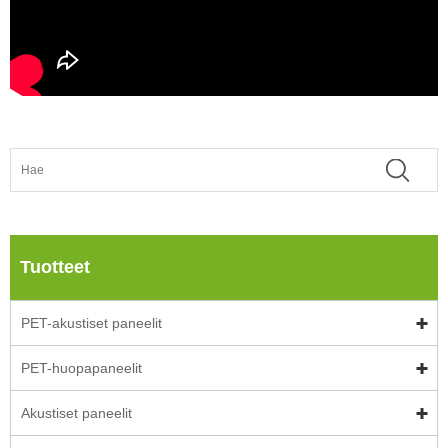
Tuotteet
PET-akustiset paneelit
PET-huopapaneelit
Akustiset paneelit