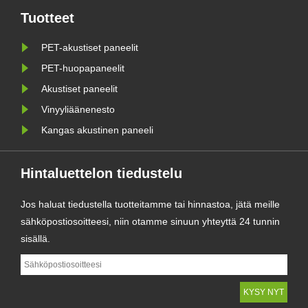
paneelin huokoinen luonne tekee
Tuotteet
siitä ääntä absorboivan ja lämpöä
PET-akustiset paneelit
eristävän. Soundbetter toimittaa
ma......
PET-huopapaneelit
Akustiset paneelit
Vinyyliäänenesto
Kangas akustinen paneeli
Hintaluettelon tiedustelu
Jos haluat tiedustella tuotteitamme tai hinnastoa, jätä meille
sähköpostiosoitteesi, niin otamme sinuun yhteyttä 24 tunnin
sisällä.