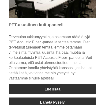
PET-akustinen kuitupaneeli
Tervetuloa tukkumyyntiin ja ostamaan räätälöityjä
PET Acoustic Fiber -paneelia tehtaaltamme. Olet
tervetullut tulemaan tehtaallemme ostamaan
viimeisintä myyntiä, uusinta, halpaa, muotia ja
korkealaatuista PET Acoustic Fiber -paneelia. Voit
olla varma, että ostat alennustuotteen meiltä.
Odotamme innolla yhteistyötä kanssasi, jos haluat
tietää lisää, voit ottaa meihin yhteyttä nyt,
vastaamme sinulle ajoissa!
Lue lisää
Lähetä kysely